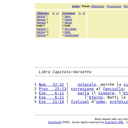
Indice
|
Parole
:
Alfabetica
-
Frequenza
-
Ro
Alfabetica
[
«
»
]
Frequenza
[
«
»
]
battezzi
1
5
basse
battezzo
3
5
batterà
battezzò
3
5
battere
batti 5
5 batti
battiloro
1
5
beer-sheba
battista
15
5
beker
battiture
4
5
benediciamo
Libro Capitolo:Versetto
1 
Num   22:32
 |    
ostacolo
, perché la 
vi
2 
Prov   23:13
| 
correzione
 al 
fanciullo
; 
3 
Eze    6:11
 |    
parla
 il 
Signore
, l'
Et
4 
Eze    6:11
 |       l'
Eterno
: Batti le 
5 
Eze   21:14
 | 
figliuol
 d'
uomo
, 
profetiz
Best viewed with any br
IntraText®
(V89) - Some rights reserved by
EuloTech SRL
- 1