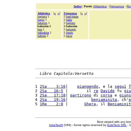
Indice
|
Parole
:
Alfabetica
-
Frequenza
-
Ro
Alfabetica
[
«
»
]
Frequenza
[
«
»
]
bagnava
1
5
baal-hanan
bagno
1
5
baala
baharum
1
5
bagnato
bahurim 5
5 bahurim
baia
1
5
baluardo
bakbakkar
1
5
bando
bakbuk
2
5
basse
Libro Capitolo:Versetto
1 
2Sa    3:16
|    
piangendo
, e la 
seguì
f
2 
2Sa   16:5
 |        il 
re
Davide
 fu 
giu
3 
2Sa   17:18
| 
partirono
 di 
corsa
 e 
giuns
4 
2Sa   19:16
|          
beniaminita
, ch'
e
5 
1Re    2:8
 |       
Ghera
, il 
Beniaminit
Best viewed with any br
IntraText®
(V89) - Some rights reserved by
EuloTech SRL
- 1