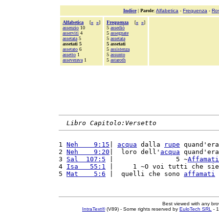
Indice
|
Parole
:
Alfabetica
-
Frequenza
-
Ro
Alfabetica
[
«
»
]
Frequenza
[
«
»
]
assenzio
10
5
assediò
asserviti
4
5
assegnate
assetata
5
5
assetata
assetati 5
5 assetati
assetato
6
5
assistenza
assetto
1
5
assunto
asseverava
1
5
astaroth
Libro Capitolo:Versetto
1 
Neh    9:15
| 
acqua
 dalla 
rupe
 quand'era
2 
Neh    9:20
|  loro dell'
acqua
 quand'era
3 
Sal  107:5
 |                5 ~
Affamati
4 
Isa   55:1
 |     1 ~O voi tutti che sie
5 
Mat    5:6
 |  quelli che sono 
affamati
 
Best viewed with any br
IntraText®
(V89) - Some rights reserved by
EuloTech SRL
- 1