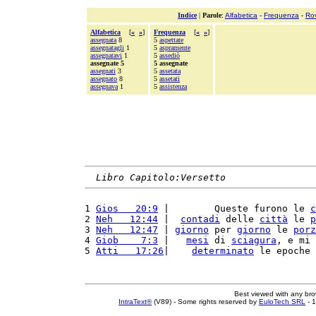
Indice
|
Parole
:
Alfabetica
-
Frequenza
-
Ro
Alfabetica
[
«
»
]
Frequenza
[
«
»
]
assegnata
8
5
aspettate
assegnatagli
1
5
aspramente
assegnatavi
1
5
assediò
assegnate 5
5 assegnate
assegnati
3
5
assetata
assegnato
8
5
assetati
assegnava
1
5
assistenza
Libro Capitolo:Versetto
1 
Gios   20:9
 |        Queste furono le 
c
2 
Neh   12:44
 |  
contadi
 delle 
città
 le 
p
3 
Neh   12:47
 | 
giorno
 per 
giorno
 le 
porz
4 
Giob    7:3
 |   
mesi
 di 
sciagura
, e mi 
5 
Atti   17:26
|    
determinato
 le epoche 
Best viewed with any br
IntraText®
(V89) - Some rights reserved by
EuloTech SRL
- 1