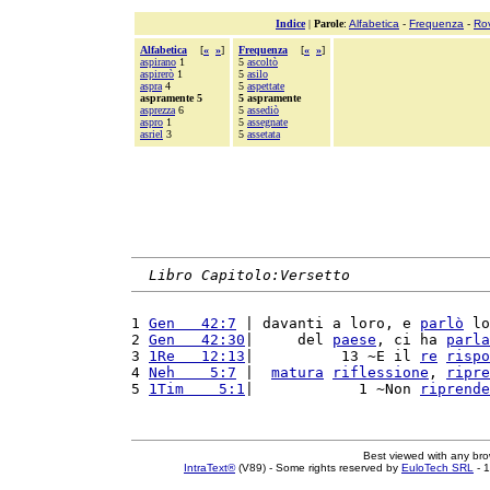
Indice
|
Parole
:
Alfabetica
-
Frequenza
-
Ro
Alfabetica
[
«
»
]
Frequenza
[
«
»
]
aspirano
1
5
ascoltò
aspirerò
1
5
asilo
aspra
4
5
aspettate
aspramente 5
5 aspramente
asprezza
6
5
assediò
aspro
1
5
assegnate
asriel
3
5
assetata
Libro Capitolo:Versetto
1 
Gen   42:7
 | davanti a loro, e 
parlò
 lo
2 
Gen   42:30
|     del 
paese
, ci ha 
parla
3 
1Re   12:13
|          13 ~E il 
re
rispo
4 
Neh    5:7
 |  
matura
riflessione
, 
ripre
5 
1Tim    5:1
|            1 ~Non 
riprende
Best viewed with any br
IntraText®
(V89) - Some rights reserved by
EuloTech SRL
- 1