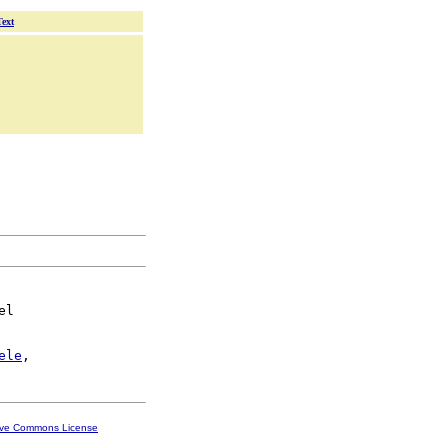
Text
el

ele
ive Commons License