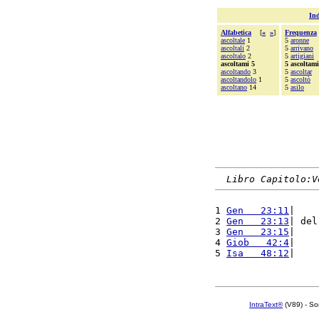
Ind
Alfabetica
[
«
»
]
Frequenza
ascoltale
1
5
aronne
ascoltali
2
5
arrivano
ascoltalo
2
5
artigiani
ascoltami 5
5 ascoltami
ascoltando
3
5
ascoltar
ascoltandolo
1
5
ascoltò
ascoltano
14
5
asilo
Libro Capitolo:V
1 
Gen   23:11
|    
2 
Gen   23:13
| del
3 
Gen   23:15
|    
4 
Giob   42:4
|    
5 
Isa   48:12
|    
IntraText®
(V89) - So