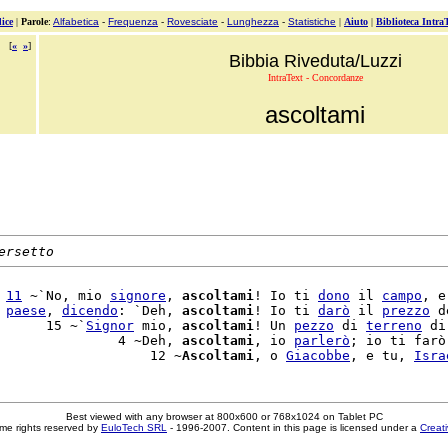
ice
|
Parole
:
Alfabetica
-
Frequenza
-
Rovesciate
-
Lunghezza
-
Statistiche
|
Aiuto
|
Biblioteca Intra
[
«
»
]
Bibbia Riveduta/Luzzi
IntraText - Concordanze
ascoltami
ersetto
 
11
 ~`No, mio 
signore
, 
ascoltami
! Io ti 
dono
 il 
campo
, e

 
paese
, 
dicendo
: `Deh, 
ascoltami
! Io ti 
darò
 il 
prezzo
 d
      15 ~`
Signor
 mio, 
ascoltami
! Un 
pezzo
 di 
terreno
 di

               4 ~Deh, 
ascoltami
, io 
parlerò
; io ti farò

                   12 ~
Ascoltami
, o 
Giacobbe
, e tu, 
Isra
Best viewed with any browser at 800x600 or 768x1024 on Tablet PC
me rights reserved by
EuloTech SRL
- 1996-2007. Content in this page is licensed under a
Creat