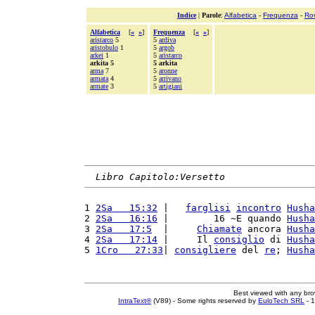
Indice
|
Parole
:
Alfabetica
-
Frequenza
-
Ro
Alfabetica
[
«
»
]
Frequenza
[
«
»
]
aristarco
5
5
ardiva
aristobulo
1
5
argob
arkei
1
5
aristarco
arkita 5
5 arkita
arma
7
5
aronne
armata
4
5
arrivano
armate
3
5
artigiani
Libro Capitolo:Versetto
1 
2Sa   15:32
 |   
farglisi
incontro
Husha
2 
2Sa   16:16
 |        16 ~E quando 
Husha
3 
2Sa   17:5
  |     
Chiamate
 ancora 
Husha
4 
2Sa   17:14
 |     Il 
consiglio
 di 
Husha
5 
1Cro   27:33
| 
consigliere
 del 
re
; 
Husha
Best viewed with any br
IntraText®
(V89) - Some rights reserved by
EuloTech SRL
- 1