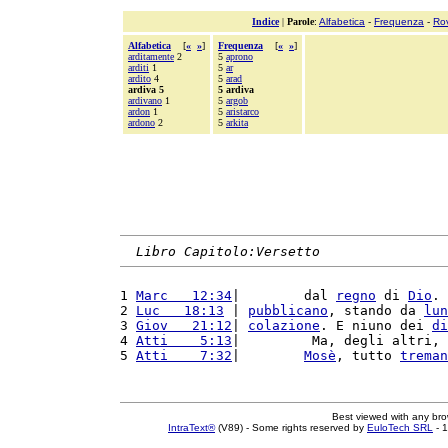
Indice
|
Parole
:
Alfabetica
-
Frequenza
-
Ro
Alfabetica
[
«
»
]
Frequenza
[
«
»
]
arditamente
2
5
aprono
arditi
1
5
ar
ardito
4
5
arad
ardiva 5
5 ardiva
ardivano
1
5
argob
ardon
1
5
aristarco
ardono
2
5
arkita
Libro Capitolo:Versetto
1 
Marc   12:34
|        dal 
regno
 di 
Dio
. 
2 
Luc   18:13
 | 
pubblicano
, stando da 
lun
3 
Giov   21:12
| 
colazione
. E niuno dei 
di
4 
Atti    5:13
|         Ma, degli altri, 
5 
Atti    7:32
|        
Mosè
, tutto 
treman
Best viewed with any br
IntraText®
(V89) - Some rights reserved by
EuloTech SRL
- 1