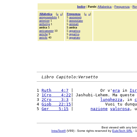
Indice
|
Parole
:
Alfabetica
-
Frequenza
-
Ro
Alfabetica
[
«
»
]
Frequenza
[
«
»
]
anteponendolo
1
5
annienterà
anteriore
1
5
annunziano
anthotija
1
5
antenati
antica 5
5 antica
anticamente
10
5
apparisca
antiche
9
5
appariva
antichi
40
5
appartato
Libro Capitolo:Versetto
1 
Ruth    4:7
 |           Or v'
era
 in 
Isr
2 
1Cro    4:22
| Jashubi-Lehem. Ma queste 
3 
2Cro    3:3
 |           
lunghezza
, in 
c
4 
Giob   22:15
|             Vuoi tu dunqu
5 
Ger    5:15
 |       
nazione
valorosa
, u
Best viewed with any br
IntraText®
(V89) - Some rights reserved by
EuloTech SRL
- 1