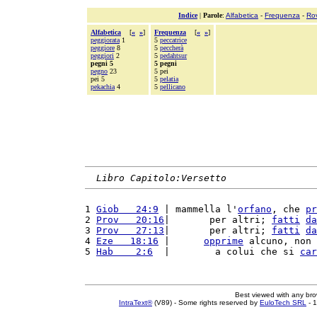
Indice
|
Parole
:
Alfabetica
-
Frequenza
-
Ro
Alfabetica
[
«
»
]
Frequenza
[
«
»
]
peggiorata
1
5
peccatrice
peggiore
8
5
peccherà
peggiori
2
5
pedahtsur
pegni 5
5 pegni
pegno
23
5 pei
pei 5
5
pelatia
pekachia
4
5
pellicano
Libro Capitolo:Versetto
1 
Giob   24:9
 | mammella l'
orfano
, che 
pr
2 
Prov   20:16
|       per altri; 
fatti
da
3 
Prov   27:13
|       per altri; 
fatti
da
4 
Eze   18:16
 |      
opprime
 alcuno, non 
5 
Hab    2:6
  |        a colui che si 
car
Best viewed with any br
IntraText®
(V89) - Some rights reserved by
EuloTech SRL
- 1