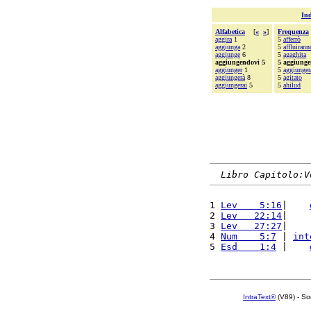
Ind
Alfabetica
[
«
»
]
Frequenza
aggira
1
5
afferrò
aggiunga
2
5
affluirann
aggiunge
6
5
agaghita
aggiungendovi 5
5 aggiunge
aggiunger
1
5
aggiunger
aggiungerà
8
5
agitato
aggiungerai
5
5
ahilud
Libro Capitolo:V
1 
Lev    5:16
|    
2 
Lev   22:14
|    
3 
Lev   27:27
|    
4 
Num    5:7
 | 
int
5 
Esd    1:4
 |    
IntraText®
(V89) - So