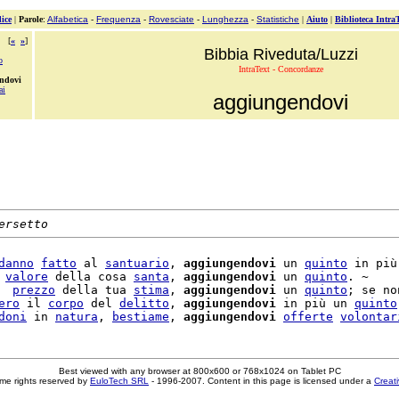
ice
|
Parole
:
Alfabetica
-
Frequenza
-
Rovesciate
-
Lunghezza
-
Statistiche
|
Aiuto
|
Biblioteca Intra
[
«
»
]
Bibbia Riveduta/Luzzi
o
IntraText - Concordanze
ndovi
ai
aggiungendovi
ersetto
danno
fatto
 al 
santuario
, 
aggiungendovi
 un 
quinto
 in più
 
valore
 della cosa 
santa
, 
aggiungendovi
 un 
quinto
. ~

  
prezzo
 della tua 
stima
, 
aggiungendovi
 un 
quinto
; se no
ero
 il 
corpo
 del 
delitto
, 
aggiungendovi
 in più un 
quinto
doni
 in 
natura
, 
bestiame
, 
aggiungendovi
offerte
volontar
Best viewed with any browser at 800x600 or 768x1024 on Tablet PC
me rights reserved by
EuloTech SRL
- 1996-2007. Content in this page is licensed under a
Creat