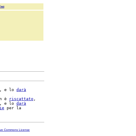
Text
, e lo 
darà
n è 
riscattato
,

, e lo 
darà
ie
ive Commons License