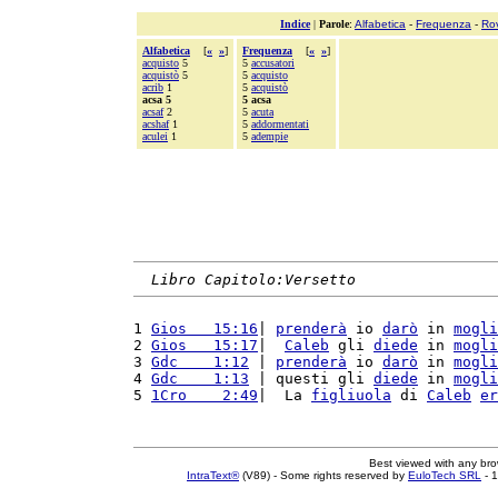
Indice
|
Parole
:
Alfabetica
-
Frequenza
-
Ro
Alfabetica
[
«
»
]
Frequenza
[
«
»
]
acquisto
5
5
accusatori
acquistò
5
5
acquisto
acrib
1
5
acquistò
acsa 5
5 acsa
acsaf
2
5
acuta
acshaf
1
5
addormentati
aculei
1
5
adempie
Libro Capitolo:Versetto
1 
Gios   15:16
| 
prenderà
 io 
darò
 in 
mogli
2 
Gios   15:17
|  
Caleb
 gli 
diede
 in 
mogli
3 
Gdc    1:12
 | 
prenderà
 io 
darò
 in 
mogli
4 
Gdc    1:13
 | questi gli 
diede
 in 
mogli
5 
1Cro    2:49
|  La 
figliuola
 di 
Caleb
er
Best viewed with any br
IntraText®
(V89) - Some rights reserved by
EuloTech SRL
- 1