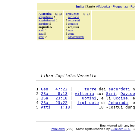
Indice
|
Parole
:
Alfabetica
-
Frequenza
-
Ro
Alfabetica
[
«
»
]
Frequenza
[
«
»
]
acquistiamo
1
5
accusarlo
acquistiamoci
1
5
accusatori
acquisto
5
5
acquisto
acquistò 5
5 acquistò
acrib
1
5
acsa
acsa
5
5
acuta
acsaf
2
5
addormentati
Libro Capitolo:Versetto
1 
Gen   47:22
 |     
terre
 dei 
sacerdoti
 n
2 
2Sa    8:13
 | 
vittoria
 sui 
Sirî
, 
Davide
3 
2Sa   23:18
 |    
uomini
, e li 
uccise
; e
4 
2Sa   23:22
 |  
figliuolo
 di 
Jehoiada
; e
5 
Atti    1:18
|           18 ~Costui dunq
Best viewed with any br
IntraText®
(V89) - Some rights reserved by
EuloTech SRL
- 1