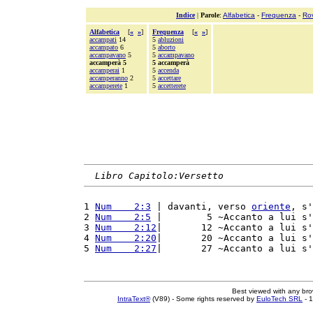
Indice
|
Parole
:
Alfabetica
-
Frequenza
-
Ro
Alfabetica
[
«
»
]
Frequenza
[
«
»
]
accampati
14
5
abluzioni
accampato
6
5
aborto
accampavano
5
5
accampavano
accamperà 5
5 accamperà
accamperai
1
5
accenda
accamperanno
2
5
accettare
accamperete
1
5
accetterete
Libro Capitolo:Versetto
1 
Num    2:3
 | davanti, verso 
oriente
, s'
2 
Num    2:5
 |        5 ~Accanto a lui s'
3 
Num    2:12
|       12 ~Accanto a lui s'
4 
Num    2:20
|       20 ~Accanto a lui s'
5 
Num    2:27
|       27 ~Accanto a lui s'
Best viewed with any br
IntraText®
(V89) - Some rights reserved by
EuloTech SRL
- 1