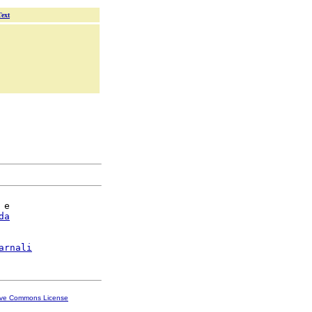
Text
 e

da
arnali
ive Commons License