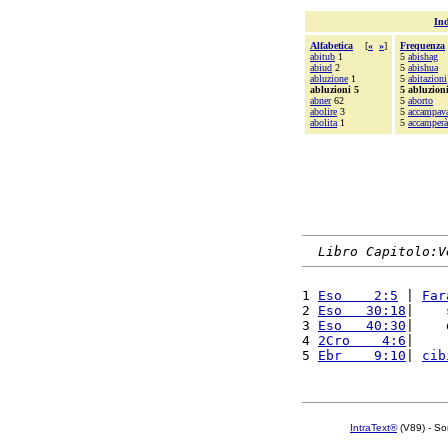
Ind
Alfabetica
[
«
»
]
Frequenza
abitub
1
5
abishag
abiud
2
5
abishua
abluzione
1
5
abitazioni
abluzioni 5
5 abluzion
abner
62
5
aborto
abolire
3
5
accampav
abolita
1
5
accamperà
Libro Capitolo:V
1 
Eso    2:5
 | 
Far
2 
Eso   30:18
|    
3 
Eso   40:30
|    
4 
2Cro    4:6
|    
5 
Ebr    9:10
| 
cib
IntraText®
(V89) - So