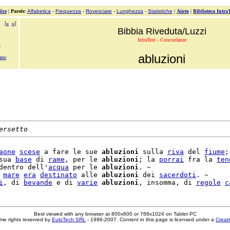
ice
|
Parole
:
Alfabetica
-
Frequenza
-
Rovesciate
-
Lunghezza
-
Statistiche
|
Aiuto
|
Biblioteca Intra
[
«
»
]
Bibbia Riveduta/Luzzi
IntraText - Concordanze
i
abluzioni
ano
ersetto
aone
scese
 a fare le sue 
abluzioni
 sulla 
riva
 del 
fiume
;
sua 
base
 di 
rame
, per le 
abluzioni
; la 
porrai
 fra la 
ten
dentro dell'
acqua
 per le 
abluzioni
. ~

 
mare
era
destinato
 alle 
abluzioni
 dei 
sacerdoti
. ~

i
, di 
bevande
 e di 
varie
abluzioni
, insomma, di 
regole
c
Best viewed with any browser at 800x600 or 768x1024 on Tablet PC
me rights reserved by
EuloTech SRL
- 1996-2007. Content in this page is licensed under a
Creat