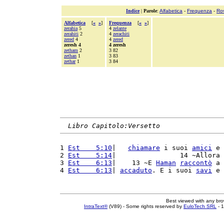
Indice
|
Parole
:
Alfabetica
-
Frequenza
-
Ro
Alfabetica
[
«
»
]
Frequenza
[
«
»
]
zerahia
5
4
zelante
zerahiti
2
4
zerachiti
zered
4
4
zered
zeresh 4
4 zeresh
zetham
2
3 82
zethan
1
3 83
zethar
1
3 84
Libro Capitolo:Versetto
1 
Est    5:10
|   
chiamare
 i suoi 
amici
 e 
2 
Est    5:14
|                14 ~Allora 
3 
Est    6:13
|    13 ~E 
Haman
raccontò
 a 
4 
Est    6:13
| 
accaduto
. E i suoi 
savi
 e 
Best viewed with any br
IntraText®
(V89) - Some rights reserved by
EuloTech SRL
- 1