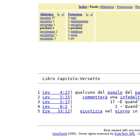
Indice
|
Parole
:
Alfabetica
-
Frequenza
-
Ro
Alfabetica
[
«
»
]
Frequenza
[
«
»
]
peccatori
47
5
patti
peccatrice
5
5
pazientemente
peccavano
1
5
peccatrice
peccherà 5
5 peccherà
peccheranno
2
5
pedahtsur
peccheremo
1
5
pegni
peccheresti
1
5 pei
Libro Capitolo:Versetto
1 
Lev    4:27
| qualcuno del 
popolo
 del 
pa
2 
Lev    5:15
|    
commetterà
 una 
infedelt
3 
Lev    5:17
|               17 ~E quand'
4 
Lev    6:2
 |                 2 ~`Quand'
5 
Eze   33:12
|   
giustizia
 nel 
giorno
 in 
Best viewed with any br
IntraText®
(V89) - Some rights reserved by
EuloTech SRL
- 1