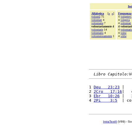
Ind
Alfabetica
[
«
»
]
Frequenza
volontà
75
4
volgetevi
volontari
4
4
volgeva
volontaria
7
4
volontari
volontariamente 4
4 volontar
volontarie
14
4
volontari
volontario
4
4
volsi
volonterosamente
1
4
vòlte
Libro Capitolo:V
1 
Deu   23:23
 |   
2 
2Cro   17:16
|   
3 
Ebr   10:26
 |   
4 
2Pi    3:5
  | co
IntraText®
(V89) - So