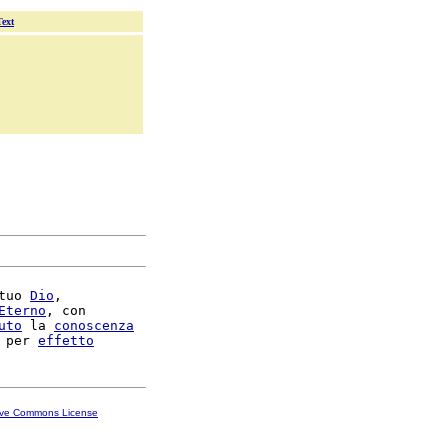
Text
tuo 
Dio
,

Eterno
, con

uto
 la 
conoscenza
 per 
effetto
ive Commons License