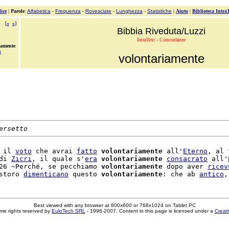
ice
|
Parole
:
Alfabetica
-
Frequenza
-
Rovesciate
-
Lunghezza
-
Statistiche
|
Aiuto
|
Biblioteca Intra
[
«
»
]
Bibbia Riveduta/Luzzi
IntraText - Concordanze
iamente
o
volontariamente
ersetto
 il 
voto
 che avrai 
fatto
volontariamente
 all'
Eterno
, al 
di 
Zicri
, il quale s'
era
volontariamente
consacrato
 all'
26 ~Perché, se pecchiamo 
volontariamente
 dopo aver 
ricev
storo 
dimenticano
 questo 
volontariamente
: che ab 
antico
,
Best viewed with any browser at 800x600 or 768x1024 on Tablet PC
me rights reserved by
EuloTech SRL
- 1996-2007. Content in this page is licensed under a
Creat