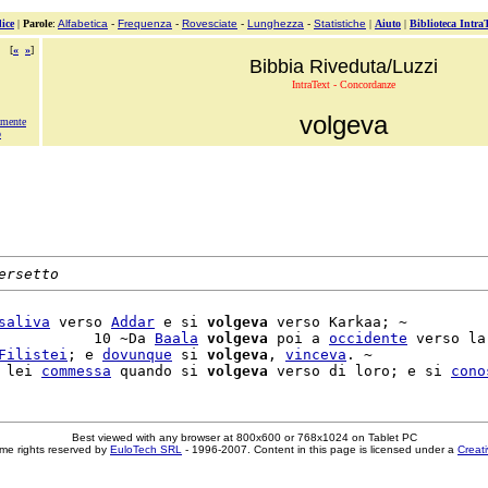
ice
|
Parole
:
Alfabetica
-
Frequenza
-
Rovesciate
-
Lunghezza
-
Statistiche
|
Aiuto
|
Biblioteca Intra
[
«
»
]
Bibbia Riveduta/Luzzi
IntraText - Concordanze
volgeva
amente
o
ersetto
saliva
 verso 
Addar
 e si 
volgeva
 verso Karkaa; ~

           10 ~Da 
Baala
volgeva
 poi a 
occidente
 verso la

Filistei
; e 
dovunque
 si 
volgeva
, 
vinceva
. ~

 lei 
commessa
 quando si 
volgeva
 verso di loro; e si 
cono
Best viewed with any browser at 800x600 or 768x1024 on Tablet PC
me rights reserved by
EuloTech SRL
- 1996-2007. Content in this page is licensed under a
Creat