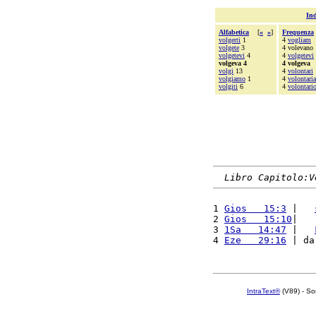
Ind
Alfabetica
[
«
»
]
Frequenza
volgerti
1
4
vogliam
volgete
3
4 volevano
volgetevi
4
4
volgetevi
volgeva 4
4 volgeva
volgi
13
4
volontari
volgiamo
1
4
volontari
volgiti
6
4
volontari
Libro Capitolo:V
1 
Gios   15:3
 |   
2 
Gios   15:10
|   
3 
1Sa   14:47
 |   
4 
Eze   29:16
 | da
IntraText®
(V89) - So