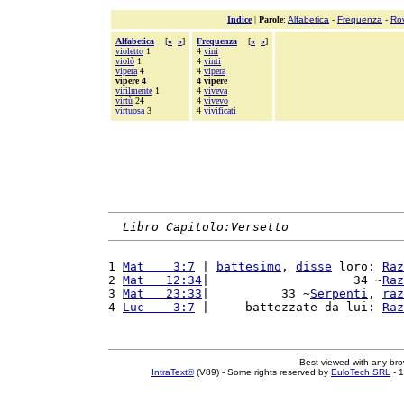
Indice
|
Parole
:
Alfabetica
-
Frequenza
-
Ro
Alfabetica
[
«
»
]
Frequenza
[
«
»
]
violetto
1
4
vini
violò
1
4
vinti
vipera
4
4
vipera
vipere 4
4 vipere
virilmente
1
4
viveva
virtù
24
4
vivevo
virtuosa
3
4
vivificati
Libro Capitolo:Versetto
1 
Mat    3:7
 | 
battesimo
, 
disse
 loro: 
Raz
2 
Mat   12:34
|                    34 ~
Raz
3 
Mat   23:33
|          33 ~
Serpenti
, 
raz
4 
Luc    3:7
 |     battezzate da lui: 
Raz
Best viewed with any br
IntraText®
(V89) - Some rights reserved by
EuloTech SRL
- 1