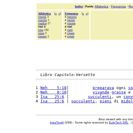
Indice
|
Parole
:
Alfabetica
-
Frequenza
-
Ro
Alfabetica
[
«
»
]
Frequenza
[
«
»
]
vincoli
3
4
vescovo
vincolo
2
4
vestire
vindice
17
4
vincere
vini 4
4 vini
vino
192
4
vinti
vinse
3
4
vipera
vinsero
2
4
vipere
Libro Capitolo:Versetto
1 
Neh    5:18
|          
preparava
 ogni 
so
2 
Neh    8:10
|          
vivande
grasse
 e 
3 
Isa   25:6
 |        
succulenti
, un 
conv
4 
Isa   25:6
 | 
succulenti
, 
pieni
 di 
midol
Best viewed with any br
IntraText®
(V89) - Some rights reserved by
EuloTech SRL
- 1