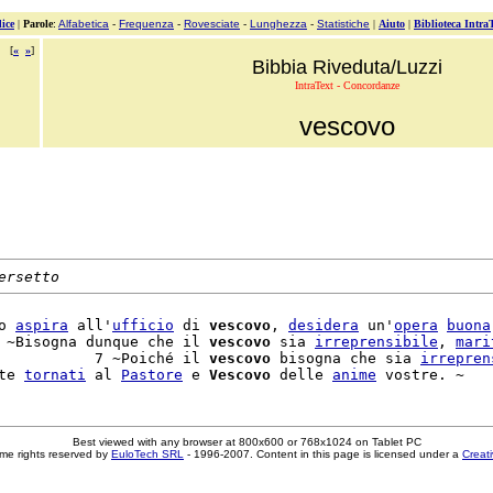
ice
|
Parole
:
Alfabetica
-
Frequenza
-
Rovesciate
-
Lunghezza
-
Statistiche
|
Aiuto
|
Biblioteca Intra
[
«
»
]
Bibbia Riveduta/Luzzi
IntraText - Concordanze
vescovo
ersetto
o 
aspira
 all'
ufficio
 di 
vescovo
, 
desidera
 un'
opera
buona
 ~Bisogna dunque che il 
vescovo
 sia 
irreprensibile
, 
mari
           7 ~Poiché il 
vescovo
 bisogna che sia 
irrepren
te 
tornati
 al 
Pastore
 e 
Vescovo
 delle 
anime
Best viewed with any browser at 800x600 or 768x1024 on Tablet PC
me rights reserved by
EuloTech SRL
- 1996-2007. Content in this page is licensed under a
Creat