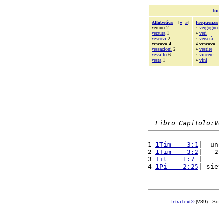
Ind
Alfabetica
[
«
»
]
Frequenza
veruno 2
4
vergogno
verzura
1
4
veri
vescovi
2
4
verserà
vescovo 4
4 vescovo
vessazioni
2
4
vestire
vessillo
6
4
vincere
vesta
1
4
vini
Libro Capitolo:V
1 
1Tim    3:1
|  un
2 
1Tim    3:2
|   2
3 
Tit    1:7
 |    
4 
1Pi    2:25
| sie
IntraText®
(V89) - So