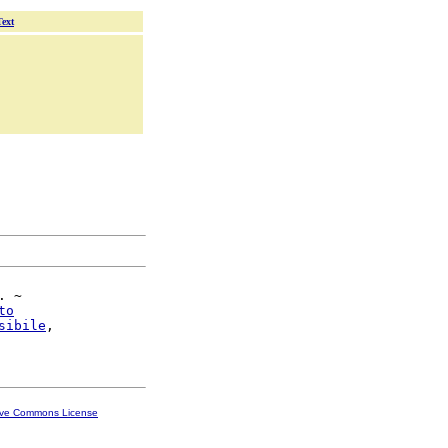
Text
. ~

to
sibile
,

ive Commons License