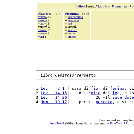
Indice
|
Parole
:
Alfabetica
-
Frequenza
-
Ro
Alfabetica
[
«
»
]
Frequenza
[
«
»
]
versato
13
4
ventunesimo
versava
2
4
vergogno
versavi
2
4
veri
verserà 4
4 verserà
verserai
2
4
vescovo
verserò
1
4
vestire
versi
1
4
vincere
Libro Capitolo:Versetto
1 
Lev    2:1
 | sarà di 
fior
 di 
farina
; vi
2 
Lev   14:15
|    dell'
olio
 del 
log
, e lo
3 
Lev   14:26
|           26 ~Il 
sacerdote
4 
Num   19:17
|    per il 
peccato
, e vi si
Best viewed with any br
IntraText®
(V89) - Some rights reserved by
EuloTech SRL
- 1