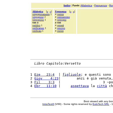
Indice
|
Parole
:
Alfabetica
-
Frequenza
-
Ro
Alfabetica
[
«
»
]
Frequenza
[
«
»
]
vergognosamente
1
4
ventun
vergognose
2
4
ventunesimo
vergognoso
1
4
vergogno
veri 4
4 veri
veridico
1
4
verserà
verificarono
1
4
vescovo
verificata
1
4
vestire
Libro Capitolo:Versetto
1 
Eze   23:4
  | 
figliuole
; e questi sono 
2 
Giov    4:23
|        anzi è già venuta,
3 
Fil    3:3
  |                     3 ~po
4 
Ebr   11:10
 |     
aspettava
 la 
città
 ch
Best viewed with any br
IntraText®
(V89) - Some rights reserved by
EuloTech SRL
- 1