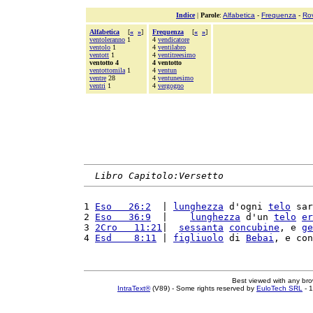
Indice
|
Parole
:
Alfabetica
-
Frequenza
-
Ro
Alfabetica
[
«
»
]
Frequenza
[
«
»
]
ventoleranno
1
4
vendicatore
ventolo
1
4
ventilabro
ventott
1
4
ventitreesimo
ventotto 4
4 ventotto
ventottomila
1
4
ventun
ventre
28
4
ventunesimo
ventri
1
4
vergogno
Libro Capitolo:Versetto
1 
Eso   26:2
  | 
lunghezza
 d'ogni 
telo
 sar
2 
Eso   36:9
  |    
lunghezza
 d'un 
telo
er
3 
2Cro   11:21
|  
sessanta
concubine
, e 
ge
4 
Esd    8:11
 | 
figliuolo
 di 
Bebai
, e con
Best viewed with any br
IntraText®
(V89) - Some rights reserved by
EuloTech SRL
- 1