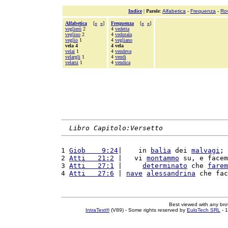
Indice
|
Parole
:
Alfabetica
-
Frequenza
-
Ro
Alfabetica
[
«
»
]
Frequenza
[
«
»
]
veglierò
2
4
vedetta
veglino
2
4
vedutala
veglio
1
4
vegliano
vela 4
4 vela
velai
1
4
vendeva
velargli
1
4
vendi
velarsi
1
4
vendica
Libro Capitolo:Versetto
1 
Giob    9:24
|    in 
balìa
 dei 
malvagi
; 
2 
Atti   21:2
 |   vi 
montammo
 su, e facem
3 
Atti   27:1
 |     
determinato
 che 
farem
4 
Atti   27:6
 | 
nave
alessandrina
 che fac
Best viewed with any br
IntraText®
(V89) - Some rights reserved by
EuloTech SRL
- 1