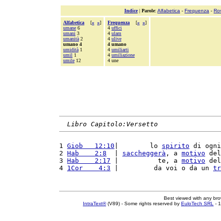
Indice
|
Parole
:
Alfabetica
-
Frequenza
-
Ro
Alfabetica
[
«
»
]
Frequenza
[
«
»
]
umane
6
4
uffici
umani
3
4
ulam
umanità
2
4
ulive
umano 4
4 umano
umidità
1
4
umiliarti
umil
1
4
umiliazione
umile
12
4 une
Libro Capitolo:Versetto
1 
Giob   12:10
|        lo 
spirito
 di ogni
2 
Hab    2:8
  | 
saccheggerà
, a 
motivo
 del
3 
Hab    2:17
 |          te, a 
motivo
 del
4 
1Cor    4:3
 |         da voi o da un 
tr
Best viewed with any br
IntraText®
(V89) - Some rights reserved by
EuloTech SRL
- 1