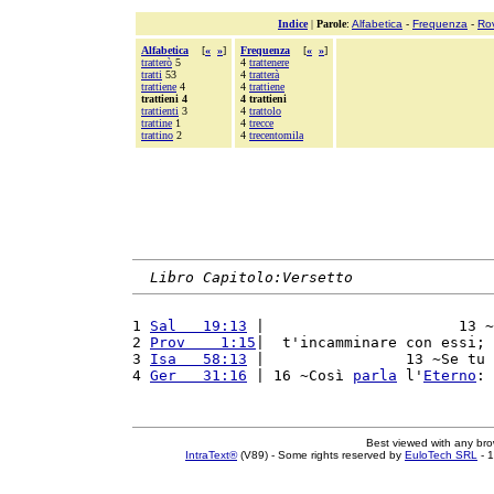
Indice
|
Parole
:
Alfabetica
-
Frequenza
-
Ro
Alfabetica
[
«
»
]
Frequenza
[
«
»
]
tratterò
5
4
trattenere
tratti
53
4
tratterà
trattiene
4
4
trattiene
trattieni 4
4 trattieni
trattienti
3
4
trattolo
trattine
1
4
trecce
trattino
2
4
trecentomila
Libro Capitolo:Versetto
1 
Sal   19:13
 |                      13 ~
2 
Prov    1:15
|  t'incamminare con essi; 
3 
Isa   58:13
 |                13 ~Se tu 
4 
Ger   31:16
 | 16 ~Così 
parla
 l'
Eterno
: 
Best viewed with any br
IntraText®
(V89) - Some rights reserved by
EuloTech SRL
- 1