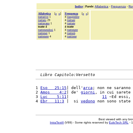
Indice
|
Parole
:
Alfabetica
-
Frequenza
-
Ro
Alfabetica
[
«
»
]
Frequenza
[
«
»
]
trattative
1
4
trasgredite
trattato
29
4
trattare
trattavano
1
4
trattate
tratte 4
4 tratte
trattenendosi
1
4
trattenere
trattener
1
4
tratterà
trattenere
4
4
trattiene
Libro Capitolo:Versetto
1 
Eso   25:15
| dell'
arca
; non ne saranno 
2 
Amos    4:2
| de' 
giorni
, in cui sarete 
3 
Luc    5:11
|              
11
 ~Ed essi, 
4 
Ebr   11:3
 |  si 
vedono
 non sono state 
Best viewed with any br
IntraText®
(V89) - Some rights reserved by
EuloTech SRL
- 1