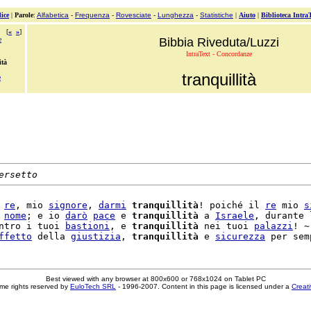
ice
|
Parole
:
Alfabetica
-
Frequenza
-
Rovesciate
-
Lunghezza
-
Statistiche
|
Aiuto
|
Biblioteca Intra
[
«
»
]
e
Bibbia Riveduta/Luzzi
IntraText - Concordanze
ità
tranquillità
e
ersetto
 
re
, mio 
signore
, 
darmi
tranquillità
! poiché il 
re
 mio 
s
 
nome
; e io 
darò
pace
 e 
tranquillità
 a 
Israele
, durante 
ntro i tuoi 
bastioni
, e 
tranquillità
 nei tuoi 
palazzi
! ~

ffetto
 della 
giustizia
, 
tranquillità
 e 
sicurezza
Best viewed with any browser at 800x600 or 768x1024 on Tablet PC
me rights reserved by
EuloTech SRL
- 1996-2007. Content in this page is licensed under a
Creat