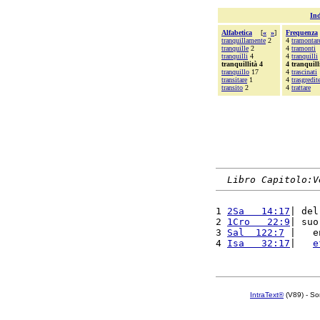
Ind
Alfabetica
[
«
»
]
Frequenza
tranquillamente
2
4
tramontar
tranquille
2
4
tramonti
tranquilli
4
4
tranquilli
tranquillità 4
4 tranquill
tranquillo
17
4
trascinati
transitare
1
4
trasgredit
transito
2
4
trattare
Libro Capitolo:V
1 
2Sa   14:17
| del
2 
1Cro   22:9
| suo
3 
Sal  122:7
 |   e
4 
Isa   32:17
|   
e
IntraText®
(V89) - So