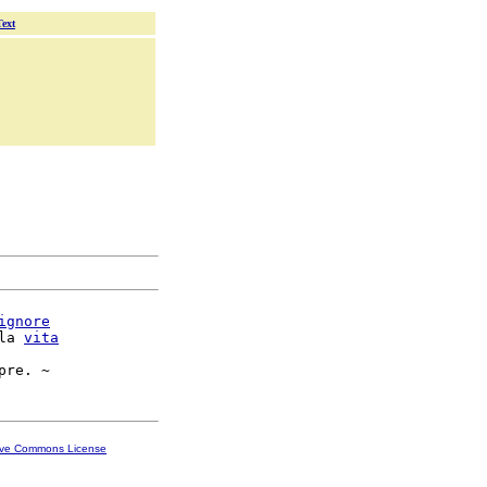
Text
ignore
la 
vita
ive Commons License