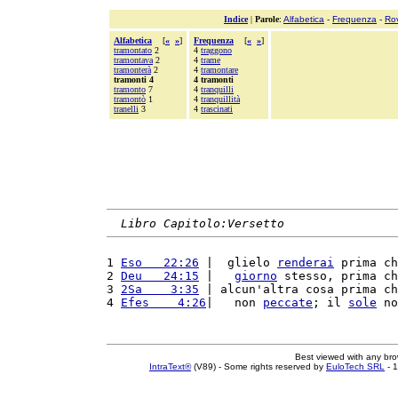
Indice
|
Parole
:
Alfabetica
-
Frequenza
-
Ro
Alfabetica
[
«
»
]
Frequenza
[
«
»
]
tramontato
2
4
traggono
tramontava
2
4
trame
tramonterà
2
4
tramontare
tramonti 4
4 tramonti
tramonto
7
4
tranquilli
tramontò
1
4
tranquillità
tranelli
3
4
trascinati
Libro Capitolo:Versetto
1 
Eso   22:26
 |  glielo 
renderai
 prima ch
2 
Deu   24:15
 |   
giorno
 stesso, prima ch
3 
2Sa    3:35
 | alcun'altra cosa prima ch
4 
Efes    4:26
|   non 
peccate
; il 
sole
 no
Best viewed with any br
IntraText®
(V89) - Some rights reserved by
EuloTech SRL
- 1