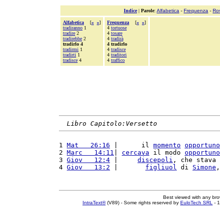
Indice
|
Parole
:
Alfabetica
-
Frequenza
-
Ro
Alfabetica
[
«
»
]
Frequenza
[
«
»
]
tradiranno
1
4
tortuose
tradire
2
4
tosare
tradirebbe
2
4
tradirà
tradirlo 4
4 tradirlo
tradirmi
1
4
tradisce
tradirti
1
4
traditori
tradisce
4
4
traffico
Libro Capitolo:Versetto
1 
Mat   26:16
 |      il 
momento
opportuno
2 
Marc   14:11
| 
cercava
 il modo 
opportuno
3 
Giov   12:4
 |     
discepoli
, che stava 
4 
Giov   13:2
 |       
figliuol
 di 
Simone
,
Best viewed with any br
IntraText®
(V89) - Some rights reserved by
EuloTech SRL
- 1