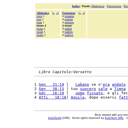
Indice
|
Parole
:
Alfabetica
-
Frequenza
-
Ro
Alfabetica
[
«
»
]
Frequenza
[
«
»
]
torve
1
4
tornaron
tosa
2
4
tornino
tosar
1
4
tortuose
tosare 4
4 tosare
tosata
1
4
tradirà
tosate
1
4
tradirlo
tosato
1
4
tradisce
Libro Capitolo:Versetto
1 
Gen   31:19
 |   
Labano
 se n'
era
andato
 
2 
Gen   38:13
 | tuo 
suocero
sale
 a 
Timna
 
3 
Gdc   16:19
 |   
uomo
fissato
, e gli fec
4 
Atti   18:18
| 
Aquila
, dopo essersi 
fatt
Best viewed with any br
IntraText®
(V89) - Some rights reserved by
EuloTech SRL
- 1