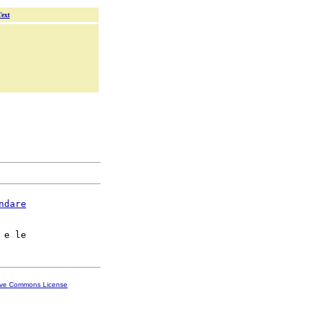
Text
ndare
ive Commons License