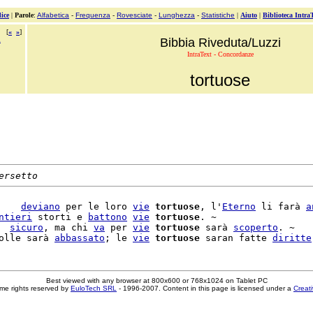
ice
|
Parole
:
Alfabetica
-
Frequenza
-
Rovesciate
-
Lunghezza
-
Statistiche
|
Aiuto
|
Biblioteca Intra
[
«
»
]
i
Bibbia Riveduta/Luzzi
IntraText - Concordanze
tortuose
ersetto
    
deviano
 per le loro 
vie
tortuose
, l'
Eterno
 li farà 
a
ntieri
 storti e 
battono
vie
tortuose
. ~

  
sicuro
, ma chi 
va
 per 
vie
tortuose
 sarà 
scoperto
. ~

olle sarà 
abbassato
; le 
vie
tortuose
 saran fatte 
diritte
Best viewed with any browser at 800x600 or 768x1024 on Tablet PC
me rights reserved by
EuloTech SRL
- 1996-2007. Content in this page is licensed under a
Creat