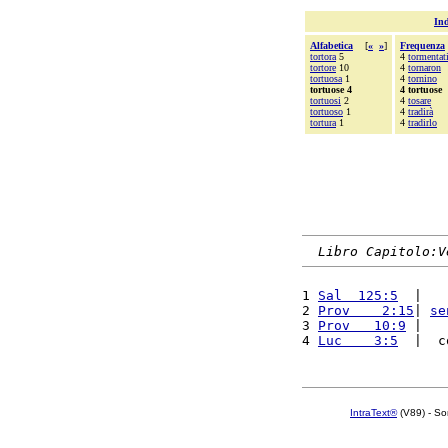
Ind
Alfabetica
[
«
»
]
Frequenza
tortora
5
4
tormentat
tortore
10
4
tornaron
tortuosa
1
4
tornino
tortuose 4
4 tortuose
tortuosi
2
4
tosare
tortuoso
1
4
tradirà
tortura
1
4
tradirlo
Libro Capitolo:V
1 
Sal  125:5
  |   
2 
Prov    2:15
| 
se
3 
Prov   10:9
 |   
4 
Luc    3:5
  |  c
IntraText®
(V89) - So