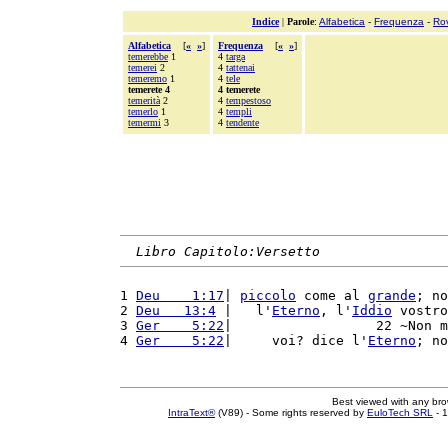
Indice
|
Parole
:
Alfabetica
-
Frequenza
-
Ro
Alfabetica
[
«
»
]
Frequenza
[
«
»
]
temerebbe
1
4
targa
temerei
2
4
tattenai
temeremo
1
4
tele
temerete 4
4 temerete
temerità
2
4
tempestoso
temerlo
1
4
templi
temermi
3
4
tendente
Libro Capitolo:Versetto
1 
Deu    1:17
| 
piccolo
 come al 
grande
; no
2 
Deu   13:4
 |   l'
Eterno
, l'
Iddio
 vostro
3 
Ger    5:22
|                  22 ~Non m
4 
Ger    5:22
|     voi? dice l'
Eterno
; no
Best viewed with any br
IntraText®
(V89) - Some rights reserved by
EuloTech SRL
- 1