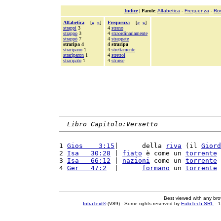
Indice
|
Parole
:
Alfabetica
-
Frequenza
-
Ro
Alfabetica
[
«
»
]
Frequenza
[
«
»
]
strappi
3
4
strano
strappo
3
4
straordinariamente
strappò
7
4
strappate
straripa 4
4 straripa
straripano
1
4
strettamente
strariparon
1
4
strettoi
straripato
1
4
strinse
Libro Capitolo:Versetto
1 
Gios    3:15
|      della 
riva
 (il 
Giord
2 
Isa   30:28
 | 
fiato
 è come un 
torrente
 
3 
Isa   66:12
 | 
nazioni
 come un 
torrente
 
4 
Ger   47:2
  |      
formano
 un 
torrente
 
Best viewed with any br
IntraText®
(V89) - Some rights reserved by
EuloTech SRL
- 1