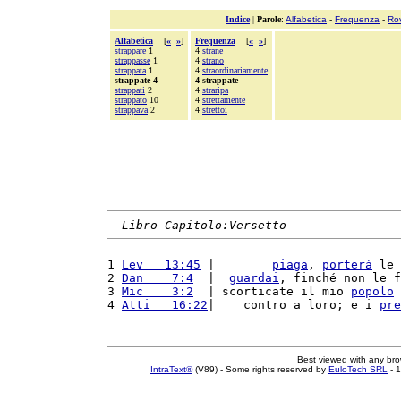
Indice
|
Parole
:
Alfabetica
-
Frequenza
-
Ro
Alfabetica
[
«
»
]
Frequenza
[
«
»
]
strappare
1
4
strane
strappasse
1
4
strano
strappata
1
4
straordinariamente
strappate 4
4 strappate
strappati
2
4
straripa
strappato
10
4
strettamente
strappava
2
4
strettoi
Libro Capitolo:Versetto
1 
Lev   13:45
 |        
piaga
, 
porterà
 le 
2 
Dan    7:4
  |  
guardai
, finché non le f
3 
Mic    3:2
  | scorticate il mio 
popolo
 
4 
Atti   16:22
|    contro a loro; e i 
pre
Best viewed with any br
IntraText®
(V89) - Some rights reserved by
EuloTech SRL
- 1