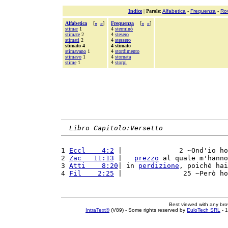
Indice
|
Parole
:
Alfabetica
-
Frequenza
-
Ro
Alfabetica
[
«
»
]
Frequenza
[
«
»
]
stimar
1
4
sterminò
stimate
2
4
stesero
stimati
2
4
stessero
stimato 4
4 stimato
stimavano
1
4
stordimento
stimavo
1
4
stornata
stime
1
4
storpi
Libro Capitolo:Versetto
1 
Eccl    4:2
 |              2 ~Ond'io ho
2 
Zac   11:13
 |   
prezzo
 al quale m'hanno
3 
Atti    8:20
| in 
perdizione
, poiché hai
4 
Fil    2:25
 |               25 ~Però ho
Best viewed with any br
IntraText®
(V89) - Some rights reserved by
EuloTech SRL
- 1