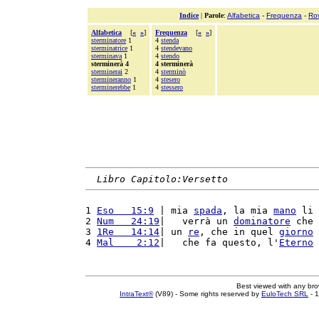
Indice
|
Parole
:
Alfabetica
-
Frequenza
-
Ro
Alfabetica
[
«
»
]
Frequenza
[
«
»
]
sterminatore
1
4
stenda
sterminatrice
1
4
stendevano
sterminava
1
4
stendo
sterminerà 4
4 sterminerà
sterminerai
2
4
sterminò
stermineranno
1
4
stesero
sterminerebbe
1
4
stessero
Libro Capitolo:Versetto
1 
Eso   15:9
 | mia 
spada
, la mia 
mano
 li 
2 
Num   24:19
|   verrà un 
dominatore
 che 
3 
1Re   14:14
| un 
re
, che in quel 
giorno
4 
Mal    2:12
|   che fa questo, l'
Eterno
Best viewed with any br
IntraText®
(V89) - Some rights reserved by
EuloTech SRL
- 1