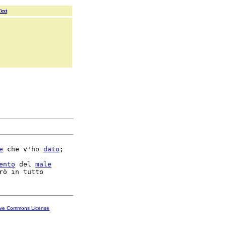
Text
e
 che v'ho 
dato
;

ento
 del 
male
ive Commons License