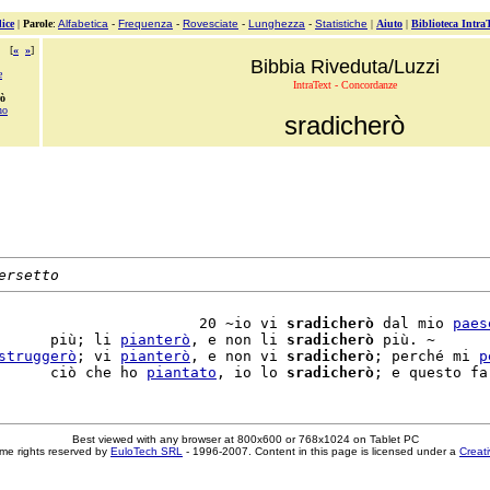
ice
|
Parole
:
Alfabetica
-
Frequenza
-
Rovesciate
-
Lunghezza
-
Statistiche
|
Aiuto
|
Biblioteca Intra
[
«
»
]
Bibbia Riveduta/Luzzi
e
IntraText - Concordanze
rò
no
sradicherò
ersetto
                       20 ~io vi 
sradicherò
 dal mio 
paes
      più; li 
pianterò
, e non li 
sradicherò
 più. ~

struggerò
; vi 
pianterò
, e non vi 
sradicherò
; perché mi 
p
      ciò che ho 
piantato
, io lo 
sradicherò
Best viewed with any browser at 800x600 or 768x1024 on Tablet PC
me rights reserved by
EuloTech SRL
- 1996-2007. Content in this page is licensed under a
Creat