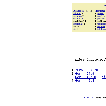
Ind
Alfabetica
[
«
»
]
Frequenza
sràdicati
1
4
spossati
sradicato
2
4
spregevol
sradicherà
2
4
sprezzerà
sradicherò 4
4 sradiche
sradichiate
1
4
stabiliran
sta 225
4
stabilirsi
stà
1
4
stabilisco
Libro Capitolo:V
1 
2Cro    7:20
|   
2 
Ger   24:6
  |   
3 
Ger   42:10
 | 
di
4 
Ger   45:4
  |   
IntraText®
(V89) - So