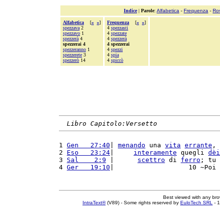
Indice
|
Parole
:
Alfabetica
-
Frequenza
-
Ro
Alfabetica
[
«
»
]
Frequenza
[
«
»
]
spezzava
2
4
spezzasti
spezzavo
1
4
spezzate
spezzerà
4
4
spezzerà
spezzerai 4
4 spezzerai
spezzeranno
1
4
spezzi
spezzerete
3
4
spia
spezzerò
14
4
spiccò
Libro Capitolo:Versetto
1 
Gen   27:40
| 
menando
 una 
vita
errante
, 
2 
Eso   23:24
|     
interamente
 quegli 
dèi
3 
Sal    2:9
 |      
scettro
 di 
ferro
; tu 
4 
Ger   19:10
|                   10 ~Poi 
Best viewed with any br
IntraText®
(V89) - Some rights reserved by
EuloTech SRL
- 1