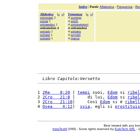
Indice
|
Parole
:
Alfabetica
-
Frequenza
-
Ro
Alfabetica
[
«
»
]
Frequenza
[
«
»
]
sottostanti
2
4
sostenga
sottrae
1
4
sottili
sottraendoci
1
4
sottomettetevi
sottraendosi 4
4 sottraendosi
sottrarlo
1
4
sottratto
sottrarre
1
4
sovvertì
sottrarrò
1
4
spaccia
Libro Capitolo:Versetto
1 
2Re    8:20
 | 
tempi
 suoi, 
Edom
 si 
ribel
2 
2Cro   21:8
 |     di lui, 
Edom
 si 
ribel
3 
2Cro   21:10
|     Così 
Edom
 si è 
ribell
4 
Osea    4:12
|  
svia
, egli si 
prostituis
Best viewed with any br
IntraText®
(V89) - Some rights reserved by
EuloTech SRL
- 1