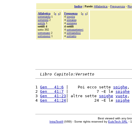
Indice
|
Parole
:
Alfabetica
-
Frequenza
-
Ro
Alfabetica
[
«
»
]
Frequenza
[
«
»
]
sotterratela
1
4
sospira
sotterrerà
2
4
sostanza
sottile
1
4
sostenga
sottili 4
4 sottili
sotto 392
4
sottomettetevi
sottomano
2
4
sottraendosi
sottomessi
1
4
sottratto
Libro Capitolo:Versetto
1 
Gen   41:6
 |    Poi ecco sette 
spighe
, 
2 
Gen   41:7
 |            7 ~E le 
spighe
3 
Gen   41:23
| altre sette 
spighe
vuote
, 
4 
Gen   41:24
|           24 ~E le 
spighe
Best viewed with any br
IntraText®
(V89) - Some rights reserved by
EuloTech SRL
- 1