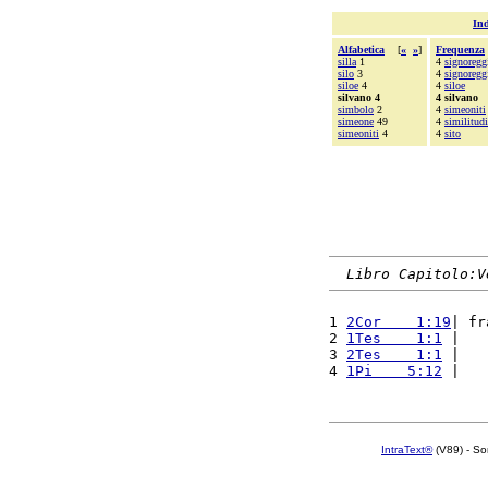
Ind
Alfabetica
[
«
»
]
Frequenza
silla
1
4
signoregg
silo
3
4
signoregg
siloe
4
4
siloe
silvano 4
4 silvano
simbolo
2
4
simeoniti
simeone
49
4
similitud
simeoniti
4
4
sito
Libro Capitolo:V
1 
2Cor    1:19
| fr
2 
1Tes    1:1
 |   
3 
2Tes    1:1
 |   
4 
1Pi    5:12
 |   
IntraText®
(V89) - So