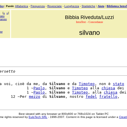
ice
|
Parole
:
Alfabetica
-
Frequenza
-
Rovesciate
-
Lunghezza
-
Statistiche
|
Aiuto
|
Biblioteca Intra
[
«
»
]
iano
Bibbia Riveduta/Luzzi
iarono
IntraText - Concordanze
silvano
ine
ersetto
a voi, cioè da me, da 
Silvano
 e da 
Timoteo
, non è 
stato
 
            1 ~
Paolo
, 
Silvano
 e 
Timoteo
 alla 
chiesa
 dei

            1 ~
Paolo
, 
Silvano
 e 
Timoteo
, alla 
chiesa
 dei

     12 ~Per 
mezzo
 di 
Silvano
, nostro 
fedel
fratello
Best viewed with any browser at 800x600 or 768x1024 on Tablet PC
me rights reserved by
EuloTech SRL
- 1996-2007. Content in this page is licensed under a
Creat