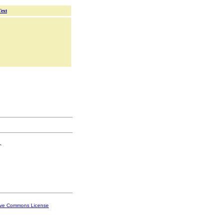
Text
`

ive Commons License