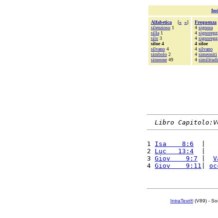
Ind
Alfabetica
[
«
»
]
Frequenza
silenzioso
1
4
signora
silla
1
4
signoregg
silo
3
4
signoregg
siloe 4
4 siloe
silvano
4
4
silvano
simbolo
2
4
simeoniti
simeone
49
4
similitud
Libro Capitolo:V
1 
Isa    8:6
  |   
2 
Luc   13:4
  |   
3 
Giov    9:7
 |  
V
4 
Giov    9:11
| 
oc
IntraText®
(V89) - So