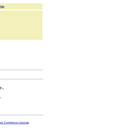
Text
,

.

ive Commons License