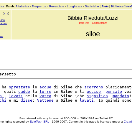
ice
|
Parole
:
Alfabetica
-
Frequenza
-
Rovesciate
-
Lunghezza
-
Statistiche
|
Aiuto
|
Biblioteca Intra
[
«
»
]
Bibbia Riveduta/Luzzi
iano
IntraText - Concordanze
iarono
siloe
ine
ersetto
 ha 
sprezzate
 le 
acque
 di 
Siloe
 che 
scorrono
 placidamente
  quali 
cadde
 la 
torre
 in 
Siloe
 e li 
uccise
, 
pensate
 voi

a'
, 
lavati
 nella 
vasca
 di 
Siloe
 (che 
significa
: 
mandato
)
chi
 e mi 
disse
: 
Vattene
 a 
Siloe
 e 
lavati
Best viewed with any browser at 800x600 or 768x1024 on Tablet PC
me rights reserved by
EuloTech SRL
- 1996-2007. Content in this page is licensed under a
Creat