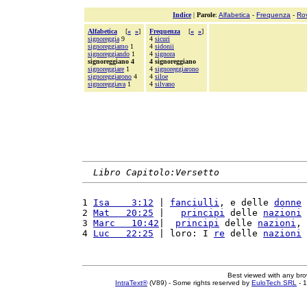
Indice
|
Parole
:
Alfabetica
-
Frequenza
-
Ro
Alfabetica
[
«
»
]
Frequenza
[
«
»
]
signoreggia
9
4
sicuri
signoreggiamo
1
4
sidonii
signoreggiando
1
4
signora
signoreggiano 4
4 signoreggiano
signoreggiare
1
4
signoreggiarono
signoreggiarono
4
4
siloe
signoreggiava
1
4
silvano
Libro Capitolo:Versetto
1 
Isa    3:12
 | 
fanciulli
, e delle 
donne
 
2 
Mat   20:25
 |   
principi
 delle 
nazioni
 
3 
Marc   10:42
|  
principi
 delle 
nazioni
, 
4 
Luc   22:25
 | loro: I 
re
 delle 
nazioni
 
Best viewed with any br
IntraText®
(V89) - Some rights reserved by
EuloTech SRL
- 1