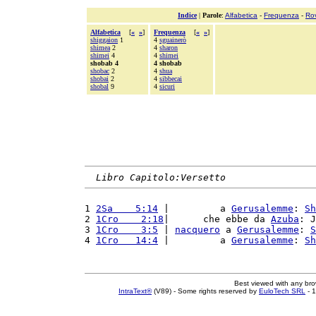
Indice
|
Parole
:
Alfabetica
-
Frequenza
-
Ro
Alfabetica
[
«
»
]
Frequenza
[
«
»
]
shiggaion
1
4
sguainerò
shimea
2
4
sharon
shimei
4
4
shimei
shobab 4
4 shobab
shobac
2
4
shua
shobai
2
4
sibbecai
shobal
9
4
sicuri
Libro Capitolo:Versetto
1 
2Sa    5:14
 |         a 
Gerusalemme
: 
Sh
2 
1Cro    2:18
|      che ebbe da 
Azuba
: J
3 
1Cro    3:5
 | 
nacquero
 a 
Gerusalemme
: 
S
4 
1Cro   14:4
 |         a 
Gerusalemme
: 
Sh
Best viewed with any br
IntraText®
(V89) - Some rights reserved by
EuloTech SRL
- 1