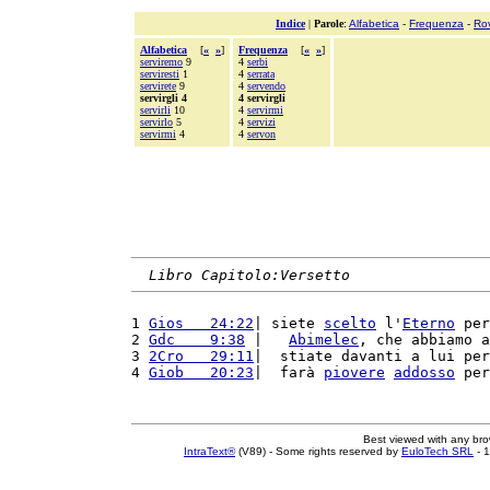
Indice
|
Parole
:
Alfabetica
-
Frequenza
-
Ro
Alfabetica
[
«
»
]
Frequenza
[
«
»
]
serviremo
9
4
serbi
serviresti
1
4
serrata
servirete
9
4
servendo
servirgli 4
4 servirgli
servirli
10
4
servirmi
servirlo
5
4
servizi
servirmi
4
4
servon
Libro Capitolo:Versetto
1 
Gios   24:22
| siete 
scelto
 l'
Eterno
 per
2 
Gdc    9:38
 |   
Abimelec
, che abbiamo a
3 
2Cro   29:11
|  stiate davanti a lui per
4 
Giob   20:23
|  farà 
piovere
addosso
 per
Best viewed with any br
IntraText®
(V89) - Some rights reserved by
EuloTech SRL
- 1