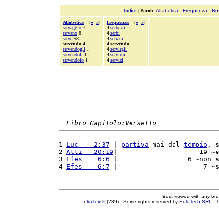
Indice
|
Parole
:
Alfabetica
-
Frequenza
-
Ro
Alfabetica
[
«
»
]
Frequenza
[
«
»
]
servaggio
7
4
serbava
servano
8
4
serbi
serve
58
4
serrata
servendo 4
4 servendo
servendogli
1
4
servirgli
servendoli
1
4
servirmi
servendolo
1
4
servizi
Libro Capitolo:Versetto
1 
Luc    2:37
 | 
partiva
 mai dal 
tempio
, 
s
2 
Atti   20:19
|                     19 ~
s
3 
Efes    6:6
 |                  6 ~non 
s
4 
Efes    6:7
 |                      7 ~
s
Best viewed with any br
IntraText®
(V89) - Some rights reserved by
EuloTech SRL
- 1