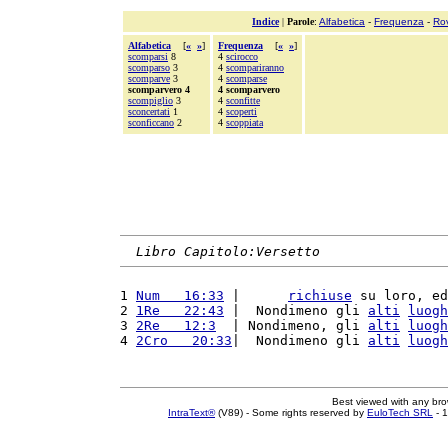
Indice
|
Parole
:
Alfabetica
-
Frequenza
-
Ro
Alfabetica
[
«
»
]
Frequenza
[
«
»
]
scomparsi
8
4
scirocco
scomparso
3
4
scompariranno
scomparve
3
4
scomparse
scomparvero 4
4 scomparvero
scompiglio
3
4
sconfitte
sconcertati
1
4
scoperti
sconficcano
2
4
scoppiata
Libro Capitolo:Versetto
1 
Num   16:33
 |      
richiuse
 su loro, ed
2 
1Re   22:43
 |  Nondimeno gli 
alti
luogh
3 
2Re   12:3
  | Nondimeno, gli 
alti
luogh
4 
2Cro   20:33
|  Nondimeno gli 
alti
luogh
Best viewed with any br
IntraText®
(V89) - Some rights reserved by
EuloTech SRL
- 1